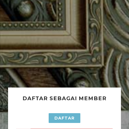
DAFTAR SEBAGAI MEMBER
DAFTAR