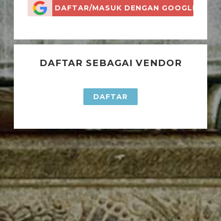
DAFTAR/MASUK DENGAN GOOGLE
DAFTAR SEBAGAI VENDOR
DAFTAR